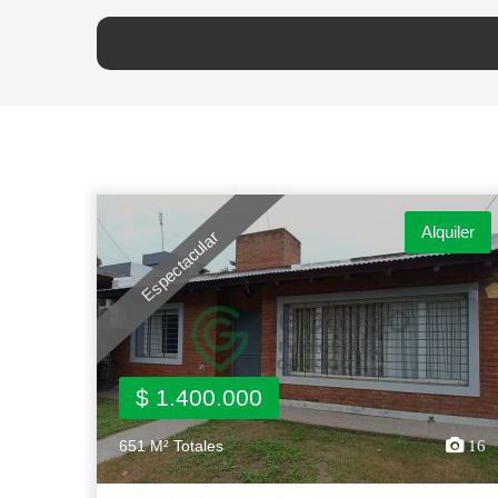
Alquiler
Espectacular
$ 1.400.000
651 M² Totales
16