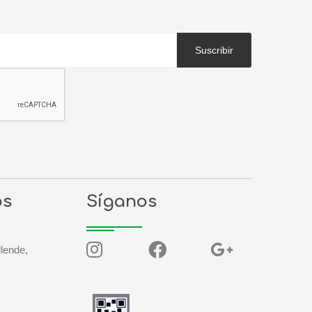
Suscribir
os
Síganos
llende,